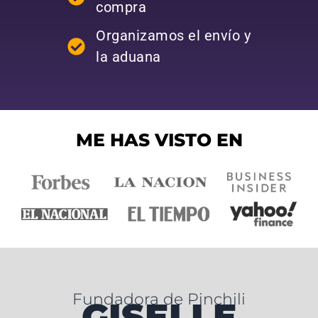
compra
Organizamos el envío y
la aduana
ME HAS VISTO EN
Fundadora de Pinchili
GISELLE